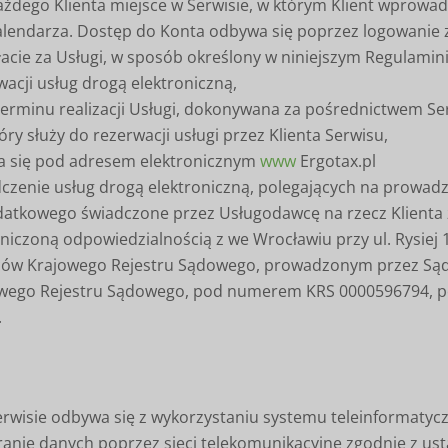
ażdego Klienta miejsce w Serwisie, w którym Klient wprowad
alendarza. Dostęp do Konta odbywa się poprzez logowanie 
acie za Usługi, w sposób określony w niniejszym Regulamini
wacji usług drogą elektroniczną,
terminu realizacji Usługi, dokonywana za pośrednictwem Se
y służy do rezerwacji usługi przez Klienta Serwisu,
ca się pod adresem elektronicznym
www
Ergotax.pl
czenie usług drogą elektroniczną, polegających na prowadz
datkowego świadczone przez Usługodawcę na rzecz Klienta 
niczoną odpowiedzialnością z we Wrocławiu przy ul. Rysiej 1
rców Krajowego Rejestru Sądowego, prowadzonym przez Sąd
owego Rejestru Sądowego, pod numerem KRS 0000596794, p
.
erwisie odbywa się z wykorzystaniu systemu teleinformatyc
ranie danych poprzez sieci telekomunikacyjne zgodnie z usta