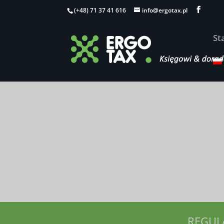
(+48) 71 37 41 616
info@ergotax.pl
St
REGUL