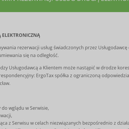
Ą ELEKTRONICZNĄ
onywania rezerwacji usług świadczonych przez Usługodawcę
miewania się na odległość.
ędzy Usługodawcą a Klientem może nastąpić w drodze kore
orespondencyjny: ErgoTax spółka z ograniczoną odpowiedzial
cław.
y do wglądu w Serwisie,
wacji,
ająca z Serwisu w celach niezwiązanych bezpośrednio z dzi