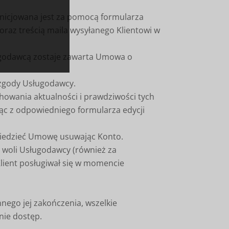
 inicjowana jest za pomocą formularza
oraz treścią maila wysyłanego Klientowi w
ługodawcą zostaje zawarta Umowa o
 zgody Usługodawcy.
chowania aktualności i prawdziwości tych
jąc z odpowiedniego formularza edycji
wiedzieć Umowę usuwając Konto.
a woli Usługodawcy (również za
Klient posługiwał się w momencie
ego jej zakończenia, wszelkie
nie dostęp.