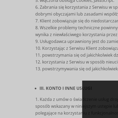
włączona obsługa Cookies, JavaScript.
Zabrania się korzystania z Serwisu w 
dobrymi obyczajami lub zasadami współż
Klient zobowiązuje się do niedostarcza
Wszelkie problemy techniczne powinny b
wynika z niewłaściwego korzystania przez
Usługodawca uprawniony jest do zamies
Korzystając z Serwisu Klient zobowiąz
powstrzymania się od jakichkolwiek d
korzystania z Serwisu w sposób nieuci
powstrzymywania się od jakichkolwiek
III. KONTO I INNE USŁUGI
Każda z umów o świadczenie usług drog
sposób wskazany w niniejszym ustępie lu
polegające na korzystaniu z funkcjonalnoś