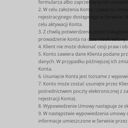
formularza albo zaprzestania ich używan
W celu założenia Konta i zawarcia Umow
rejestracyjnego dostępnego w Serwisie. N
celu aktywacji Konta.
Z chwilą potwierdzenia przez Usługod
prowadzenie konta na czas nieokreślony.
Klient nie może dokonać cesji praw i
Konto zawiera dane Klienta podane prze
danych. W przypadku późniejszej ich zmia
Konta.
Usunięcie Konta jest tożsame z wypo
Konto może zostać usunięte przez Klie
pośrednictwem poczty elektronicznej z z
rejestracji Konta).
Wypowiedzenie Umowy następuje ze s
W następstwie wypowiedzenia umowy o 
informacje umieszczone w Serwisie przez 