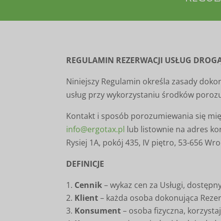
REGULAMIN REZERWACJI USŁUG DROG
Niniejszy Regulamin określa zasady dok
usług przy wykorzystaniu środków porozu
Kontakt i sposób porozumiewania się mi
info@ergotax.pl
lub listownie na adres k
Rysiej 1A, pokój 435, IV piętro, 53-656 Wro
DEFINICJE
Cennik
–
wykaz cen za Usługi, dostępn
Klient
– każda osoba dokonująca Rezer
Konsument
– osoba fizyczna, korzyst