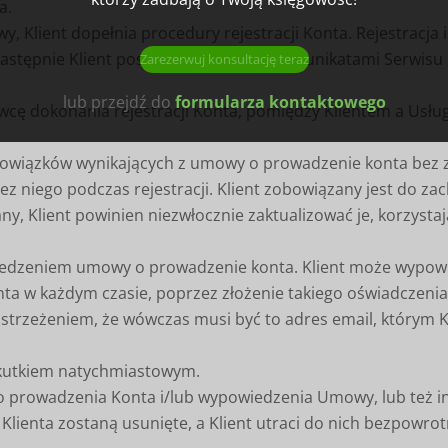
ia.
y, Klient dopełnia procedury rejestracji Konta. Rejestracja
astępnie Klient postępuje zgodnie z komunikatami Serwisu 
Zarezerwuj konsultację teraz
lub przejdź do
formularza kontaktowego
awcę dokonania rejestracji Konta, pomiędzy Klientem a Us
 obowiązków wynikających z umowy o prowadzenie konta bez
z niego podczas rejestracji. Klient zobowiązany jest do za
ny, Klient powinien niezwłocznie zaktualizować je, korzysta
wiedzeniem umowy o prowadzenie konta. Klient może wypo
nta w każdym czasie, poprzez złożenie takiego oświadczeni
astrzeżeniem, że wówczas musi być to adres email, którym 
kutkiem natychmiastowym.
prowadzenia Konta i/lub wypowiedzenia Umowy, lub też inn
Klienta zostaną usunięte, a Klient utraci do nich bezpowrot