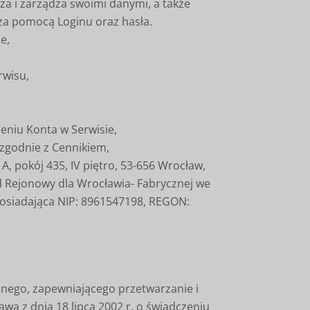
za i zarządza swoimi danymi, a także
za pomocą Loginu oraz hasła.
e,
rwisu,
eniu Konta w Serwisie,
zgodnie z Cennikiem,
A, pokój 435, IV piętro, 53-656 Wrocław,
 Rejonowy dla Wrocławia- Fabrycznej we
osiadająca NIP: 8961547198, REGON:
znego, zapewniającego przetwarzanie i
wą z dnia 18 lipca 2002 r. o świadczeniu