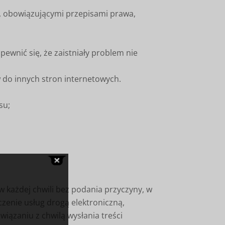
u, obowiązującymi przepisami prawa,
ewnić się, że zaistniały problem nie
 do innych stron internetowych.
isu;
 każdej chwili bez podania przyczyny, w
enie usług drogą elektroniczną,
wiązaniu z chwilą wysłania treści