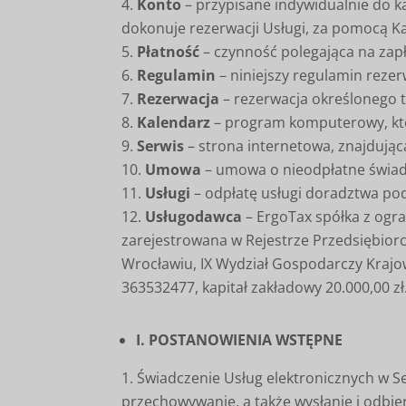
Konto
– przypisane indywidualnie do k
dokonuje rezerwacji Usługi, za pomocą K
Płatność
– czynność polegająca na zapł
Regulamin
– niniejszy regulamin rezer
Rezerwacja
– rezerwacja określonego 
Kalendarz
– program komputerowy, któr
Serwis
– strona internetowa, znajdują
Umowa
– umowa o nieodpłatne świad
Usługi
– odpłatę usługi doradztwa po
Usługodawca
– ErgoTax spółka z ogra
zarejestrowana w Rejestrze Przedsiębio
Wrocławiu, IX Wydział Gospodarczy Kraj
363532477, kapitał zakładowy 20.000,00 zł
I. POSTANOWIENIA WSTĘPNE
Świadczenie Usług elektronicznych w S
przechowywanie, a także wysłanie i odbie