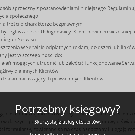
sposób sprzeczny z postanowieniami niniejszego Regulamin
ycia społecznego.
nia treści o charakterze bezprawnym.
yć zgłaszane do Usługodawcy. Klient powinien wcześniej up
 niego z Serwisu.
zczenia w Serwisie odpłatnych reklam, ogłoszeń lub linków
any jest w szczególności do:
ziałań mogących utrudnić lub zakłócić funkcjonowanie Serw
ążliwy dla innych Klientów;
 działań naruszających prawa innych Klientów.
Potrzebny księgowy?
ą elektroniczną może zostać wypowiedziana przez Klienta w
b w dalszych postanowieniach Regulaminu. Umowy o świadcz
Skorzystaj z usług ekspertów,
ci formularzy, zawierane są na czas oznaczony i ulegają roz
którzy zadbają o Twoją księgowość!