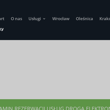
art
O nas
Usługi
Wrocław
Oleśnica
Krak
AMIN REZERWACJI USŁUG DROGĄ ELEKTRO